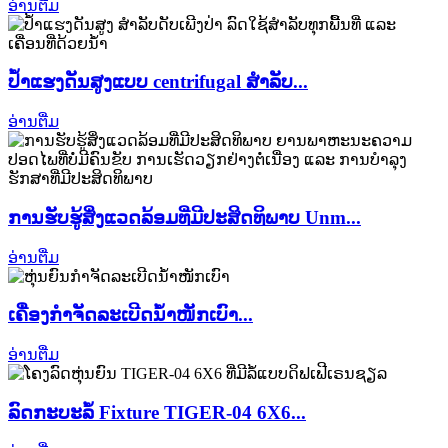
ອ່ານຕື່ມ
ປໍ້າແຮງດັນສູງແບບ centrifugal ສຳລັບ...
ອ່ານຕື່ມ
ການຮັບຮູ້ສິ່ງແວດລ້ອມທີ່ມີປະສິດທິພາບ Unm...
ອ່ານຕື່ມ
ເຄື່ອງກຳຈັດລະເບີດນ້ຳໜັກເບົາ...
ອ່ານຕື່ມ
ລົດກະບະລໍ້ Fixture TIGER-04 6X6...