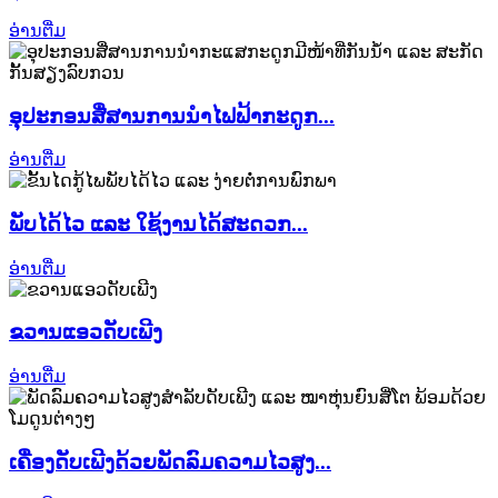
ອ່ານຕື່ມ
ອຸປະກອນສື່ສານການນຳໄຟຟ້າກະດູກ...
ອ່ານຕື່ມ
ພັບໄດ້ໄວ ແລະ ໃຊ້ງານໄດ້ສະດວກ...
ອ່ານຕື່ມ
ຂວານແອວດັບເພີງ
ອ່ານຕື່ມ
ເຄື່ອງດັບເພີງດ້ວຍພັດລົມຄວາມໄວສູງ...