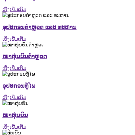
ເບິ່ງເພີ່ມເຕີມ
ອຸປະກອນຕຳຫຼວດ ແລະ ທະຫານ
ເບິ່ງເພີ່ມເຕີມ
ໝາຫຸ່ນຍົນຕຳຫຼວດ
ເບິ່ງເພີ່ມເຕີມ
ອຸປະກອນກູ້ໄພ
ເບິ່ງເພີ່ມເຕີມ
ໝາຫຸ່ນຍົນ
ເບິ່ງເພີ່ມເຕີມ