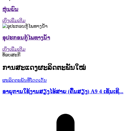
ຫຸ່ນຍົນ
ເບິ່ງເພີ່ມເຕີມ
ອຸປະກອນກູ້ໄພທາງນ້ຳ
ເບິ່ງເພີ່ມເຕີມ
ທັອບສະກີ
ການສະແດງຜະລິດຕະພັນໃໝ່
ຜະລິດຕະພັນທີ່ໂດດເດັ່ນ
ອາຍຸການໃຊ້ງານສຽງໄຮ້ສາຍ (ຄື້ນສຽງ) A9 4 ເຊັນເຊີ...