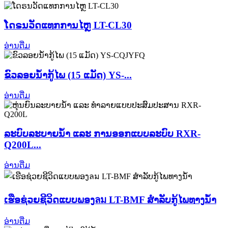
ໂດຣນວັດແທກການໄຫຼ LT-CL30
ອ່ານຕື່ມ
ຂົວລອຍນ້ຳກູ້ໄພ (15 ແມັດ) YS-...
ອ່ານຕື່ມ
ລະບົບລະບາຍນ້ຳ ແລະ ການອອກແບບລະບົບ RXR-
Q200L...
ອ່ານຕື່ມ
ເຮືອຊ່ວຍຊີວິດແບບພອງลม LT-BMF ສຳລັບກູ້ໄພທາງນ້ຳ
ອ່ານຕື່ມ