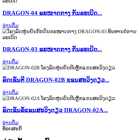
DRAGON-04 ຂະໜາດກາງ ກັນລະເບີດ...
ອ່ານຕື່ມ
DRAGON-03 ຂະໜາດກາງ ກັນລະເບີດ...
ອ່ານຕື່ມ
ລົດເຂັນຕີ DRAGON-02B ແຂນສະວິງດຽວ...
ອ່ານຕື່ມ
ລົດເຂັນລໍ້ແຂນສະວິງດຽວ DRAGON-02A...
ອ່ານຕື່ມ
ທັອບສະກີ