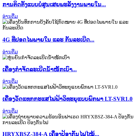
ການຕິດຕັ້ງແບບບໍ່ສູນເສຍພະລັງງານພາຍໃນ...
ອ່ານຕື່ມ
4G ທີ່ປອດໄພພາຍໃນ ແລະ ກັນລະເບີດ...
ອ່ານຕື່ມ
ເຄື່ອງກຳຈັດລະເບີດນ້ຳໜັກເບົາ...
ອ່ານຕື່ມ
ເຄື່ອງວັດແທກກະແສໄຟຟ້າວິທະຍຸແບບພົກພາ LT-SVR1.0
ອ່ານຕື່ມ
HRYXBSZ-384-A ເຄື່ອງປ້ອງກັນໄຟໄໝ້...