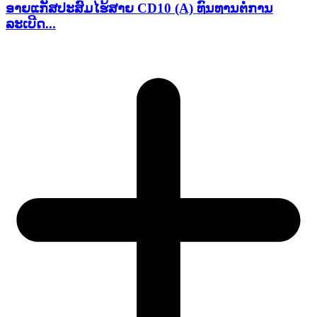
ອາຍແກັສປະສົມໄຮ້ສາຍ CD10 (A) ທົນທານຕໍ່ການ
ລະເບີດ...