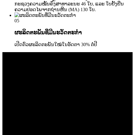
ກະຊວງຄວາມໝັ້ນຄົງສາທາລະນະ 46 ໃບ, ແລະ ໃບຢັ້ງຢືນ
ຄວາມປອດໄພຈາກຖ່ານຫີນ (MA) 130 ໃບ.
05
ຜະລິດຕະພັນທີ່ມີນະວັດຕະກໍາ
ເປີດຕົວຜະລິດຕະພັນໃໝ່ໃນອັດຕາ 30% ຕໍ່ປີ