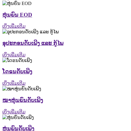
ຫຸ່ນຍົນ EOD
ເບິ່ງເພີ່ມເຕີມ
ອຸປະກອນດັບເພີງ ແລະ ກູ້ໄພ
ເບິ່ງເພີ່ມເຕີມ
ໂດຣນດັບເພີງ
ເບິ່ງເພີ່ມເຕີມ
ໝາຫຸ່ນຍົນດັບເພີງ
ເບິ່ງເພີ່ມເຕີມ
ຫຸ່ນຍົນດັບເພີງ