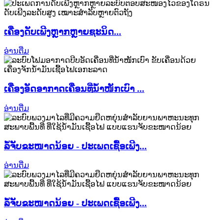
ເຄື່ອງດັບເພີງຫຼາກຫຼາຍຊະນິດ...
ອ່ານຕື່ມ
ເຄື່ອງອັດອາກາດເຄື່ອນທີ່ນ້ຳໜັກເບົາ ...
ອ່ານຕື່ມ
ລໍ້ຈັບຂະໜາດນ້ອຍ - ປະເພດເຊື້ອເພີງ...
ອ່ານຕື່ມ
ລໍ້ຈັບຂະໜາດນ້ອຍ - ປະເພດເຊື້ອເພີງ...