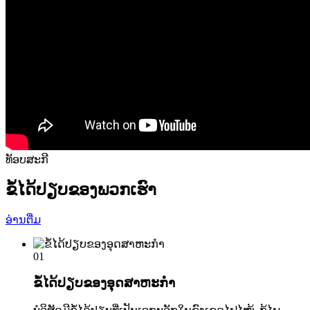
ທັອບສະກີ
ຂໍ້ໄດ້ປຽບຂອງພວກເຮົາ
ອ່ານຕື່ມ
01
ຂໍ້ໄດ້ປຽບຂອງອຸດສາຫະກໍາ