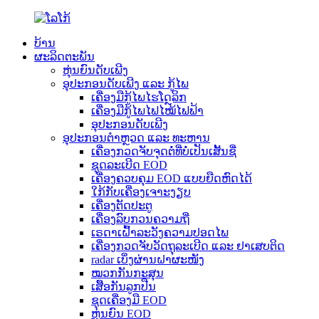
ບ້ານ
ຜະລິດຕະພັນ
ຫຸ່ນຍົນດັບເພີງ
ອຸປະກອນດັບເພີງ ແລະ ກູ້ໄພ
ເຄື່ອງມືກູ້ໄພໄຮໂດຼລິກ
ເຄື່ອງມືກູ້ໄພໄຟໄໝ້ໄຟຟ້າ
ອຸປະກອນດັບເພີງ
ອຸປະກອນຕຳຫຼວດ ແລະ ທະຫານ
ເຄື່ອງກວດຈັບຈຸດຕໍ່ທີ່ບໍ່ເປັນເສັ້ນຊື່
ຊຸດລະເບີດ EOD
ເຄື່ອງຄວບຄຸມ EOD ແບບຍືດຫົດໄດ້
ໃກ້ກັບເຄື່ອງເຈາະງຽບ
ເຄື່ອງຕັດປະຕູ
ເຄື່ອງລົບກວນຄວາມຖີ່
ເຣດາເຝົ້າລະວັງຄວາມປອດໄພ
ເຄື່ອງກວດຈັບວັດຖຸລະເບີດ ແລະ ຢາເສບຕິດ
radar ເບິ່ງຜ່ານຝາຜະໜັງ
ໝວກກັນກະສຸນ
ເສື້ອກັນລູກປືນ
ຊຸດເຄື່ອງມື EOD
ຫຸ່ນຍົນ EOD