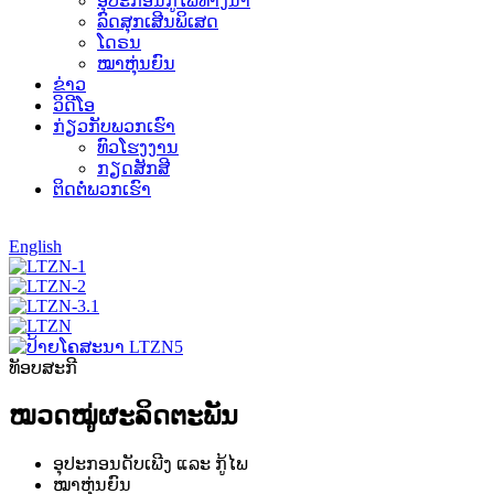
ອຸປະກອນກູ້ໄພທາງນ້ຳ
ລົດສຸກເສີນພິເສດ
ໂດຣນ
ໝາຫຸ່ນຍົນ
ຂ່າວ
ວິດີໂອ
ກ່ຽວກັບພວກເຮົາ
ທົວໂຮງງານ
ກຽດສັກສີ
ຕິດຕໍ່ພວກເຮົາ
English
ທັອບສະກີ
ໝວດໝູ່ຜະລິດຕະພັນ
ອຸປະກອນດັບເພີງ ແລະ ກູ້ໄພ
ໝາຫຸ່ນຍົນ