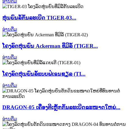
ອ່ານຕື່ມ
ຫຸ່ນຍົນລໍ້ກັນລະເບີດ TIGER-03...
ອ່ານຕື່ມ
ໂຄງລົດຫຸ່ນຍົນ Ackerman ທີ່ມີລໍ້ (TIGER...
ອ່ານຕື່ມ
ໂຄງລົດຫຸ່ນຍົນລໍ້ແບບຟໍເຣນຊຽລ (TI...
ອ່ານຕື່ມ
DRAGON-05 ເຄື່ອງຕີເຫຼັກກັນລະເບີດຂະໜາດໃຫຍ່...
ອ່ານຕື່ມ