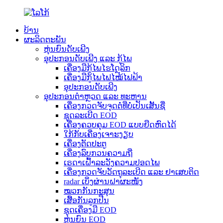
ບ້ານ
ຜະລິດຕະພັນ
ຫຸ່ນຍົນດັບເພີງ
ອຸປະກອນດັບເພີງ ແລະ ກູ້ໄພ
ເຄື່ອງມືກູ້ໄພໄຮໂດຼລິກ
ເຄື່ອງມືກູ້ໄພໄຟໄໝ້ໄຟຟ້າ
ອຸປະກອນດັບເພີງ
ອຸປະກອນຕຳຫຼວດ ແລະ ທະຫານ
ເຄື່ອງກວດຈັບຈຸດຕໍ່ທີ່ບໍ່ເປັນເສັ້ນຊື່
ຊຸດລະເບີດ EOD
ເຄື່ອງຄວບຄຸມ EOD ແບບຍືດຫົດໄດ້
ໃກ້ກັບເຄື່ອງເຈາະງຽບ
ເຄື່ອງຕັດປະຕູ
ເຄື່ອງລົບກວນຄວາມຖີ່
ເຣດາເຝົ້າລະວັງຄວາມປອດໄພ
ເຄື່ອງກວດຈັບວັດຖຸລະເບີດ ແລະ ຢາເສບຕິດ
radar ເບິ່ງຜ່ານຝາຜະໜັງ
ໝວກກັນກະສຸນ
ເສື້ອກັນລູກປືນ
ຊຸດເຄື່ອງມື EOD
ຫຸ່ນຍົນ EOD