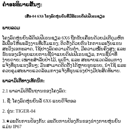
ຄໍາອະທິບາຍສັ້ນໆ:
ເສືອ-04 6X6
ໂຄງລົດຫຸ່ນຍົນທີ່ມີລໍ້ແບບດິຟເຟີເຣນຊຽລ
ພາບລວມ
ໂຄງລົດຫຸ່ນຍົນລໍ້ດິຟເຟີເຣນຊຽລ 6X6 ຖືກຂັບເຄື່ອນດ້ວຍມໍເຕີດຸມຫົກ
ລໍ້ເພື່ອໃຫ້ພະລັງງານທີ່ເຂັ້ມແຂງ; ຕິດຕັ້ງດ້ວຍກົນໄກການລະງັບແຂນ
ສະວິງເອກະລາດ, ໃຊ້ຢາງລົດຄວາມດັນຕ່ຳ, ມີຄວາມໝັ້ນຄົງສູງ; ແລະ
ຮັບຮອງເອົາຮູບແບບການຊີ້ນຳແບບດິຟເຟີເຣນຊຽລ, ການຊີ້ນຳທີ່
ງ່າຍດາຍ; ເໝາະສຳລັບປ່າໄມ້, ພູເຂົາ, ແລະ ສະພາບແວດລ້ອມກາງ
ແຈ້ງທີ່ຮຸນແຮງອື່ນໆ; ມັນສາມາດຕິດຕັ້ງໄດ້ຫຼາຍຮູບແບບ, ນຳໃຊ້ ແລະ
ຄວບຄຸມສະພາບແວດລ້ອມກາງແຈ້ງທີ່ຮຸນແຮງຢ່າງມີປະສິດທິພາບ.
ພາລາມິເຕີທາງເທັກນິກ:
2.1 ພາລາມິເຕີພື້ນຖານຂອງໂຄງລົດ:
1. ຊື່: ໂຄງລົດຫຸ່ນຍົນລໍ້ 6X6 ແບບດິຈິຕອລ
2. ຮຸ່ນ: TIGER-04
3.★ລະດັບການປ້ອງກັນ: ລະດັບການປ້ອງກັນຂອງຮ່າງກາຍຫຸ່ນຍົນ
ແມ່ນ IP67