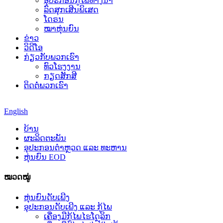
ອຸປະກອນກູ້ໄພທາງນ້ຳ
ລົດສຸກເສີນພິເສດ
ໂດຣນ
ໝາຫຸ່ນຍົນ
ຂ່າວ
ວິດີໂອ
ກ່ຽວກັບພວກເຮົາ
ທົວໂຮງງານ
ກຽດສັກສີ
ຕິດຕໍ່ພວກເຮົາ
English
ບ້ານ
ຜະລິດຕະພັນ
ອຸປະກອນຕຳຫຼວດ ແລະ ທະຫານ
ຫຸ່ນຍົນ EOD
ໝວດໝູ່
ຫຸ່ນຍົນດັບເພີງ
ອຸປະກອນດັບເພີງ ແລະ ກູ້ໄພ
ເຄື່ອງມືກູ້ໄພໄຮໂດຼລິກ