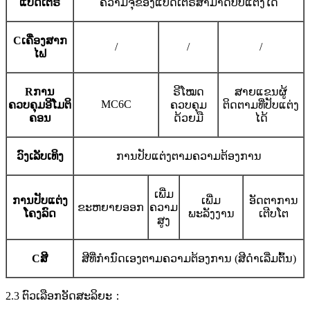
ແບັດເຕີຣີ
ຄວາມຈຸຂອງແບັດເຕີຣີສາມາດປັບແຕ່ງໄດ້
C
ເຄື່ອງສາກ
/
/
/
ໄຟ
R
ການ
ຣີໂໝດ
ສາຍແຂນຜູ້
MC6C
ຄວບຄຸມອີໂມຕິ
ຄວບຄຸມ
ຕິດຕາມທີ່ປັບແຕ່ງ
ຄອນ
ດ້ວຍມື
ໄດ້
ວົງເລັບເທິງ
ການປັບແຕ່ງຕາມຄວາມຕ້ອງການ
ເພີ່ມ
ການປັບແຕ່ງ
ເພີ່ມ
ອັດຕາການ
ຂະຫຍາຍອອກ
ຄວາມ
ໂຄງລົດ
ພະລັງງານ
ເຕີບໂຕ
ສູງ
C
ສີ
ສີທີ່ກຳນົດເອງຕາມຄວາມຕ້ອງການ (ສີດຳເລີ່ມຕົ້ນ)
2.3 ຕົວເລືອກອັດສະລິຍະ
：