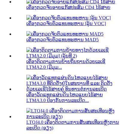
ເຄື່ອງກວດຈັບອາຍແກັສປະສົມ CD4 ໄຮ້ສາຍ
ເຄື່ອງກວດຈັບຕົວແທນທະຫານ [ລຸ້ນ VOC]
ເຄື່ອງກວດຈັບຕົວແທນທະຫານ MAD5
ເຄື່ອງຕິດຕາມການຍ້າຍຖິ່ນຖານດ້ວຍເລເຊີ
LTMA2.0 [ມີມຸມ...
ເຄື່ອງວັດແທກແຜ່ນດິນໄຫວແບບໄຮ້ສາຍ
LTMA3.0 ປ້ອງກັນການລະເບີດ...
LTQJ4.0 ເຄື່ອງຕິດຕາມການສັ່ນສະເທືອນຫຼັງການ
ລະເບີດ (ອຽງ)