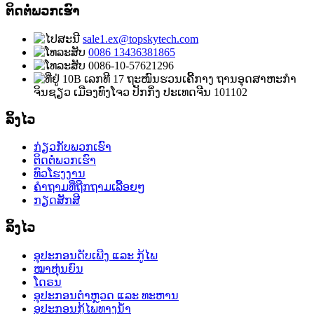
ຕິດຕໍ່ພວກເຮົາ
sale1.ex@topskytech.com
0086 13436381865
0086-10-57621296
10B ເລກທີ 17 ຖະໜົນຮວນເຄີ້ກາງ ຖານອຸດສາຫະກຳ
ຈິນຊຽວ ເມືອງທົງໂຈວ ປັກກິ່ງ ປະເທດຈີນ 101102
ລິ້ງໄວ
ກ່ຽວກັບພວກເຮົາ
ຕິດຕໍ່ພວກເຮົາ
ທົວໂຮງງານ
ຄຳຖາມທີ່ຖືກຖາມເລື້ອຍໆ
ກຽດສັກສີ
ລິ້ງໄວ
ອຸປະກອນດັບເພີງ ແລະ ກູ້ໄພ
ໝາຫຸ່ນຍົນ
ໂດຣນ
ອຸປະກອນຕຳຫຼວດ ແລະ ທະຫານ
ອຸປະກອນກູ້ໄພທາງນ້ຳ