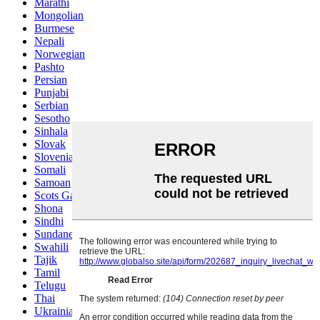
Marathi
Mongolian
Burmese
Nepali
Norwegian
Pashto
Persian
Punjabi
Serbian
Sesotho
Sinhala
Slovak
Slovenian
Somali
Samoan
Scots Gaelic
Shona
Sindhi
Sundanese
Swahili
Tajik
Tamil
Telugu
Thai
Ukrainian