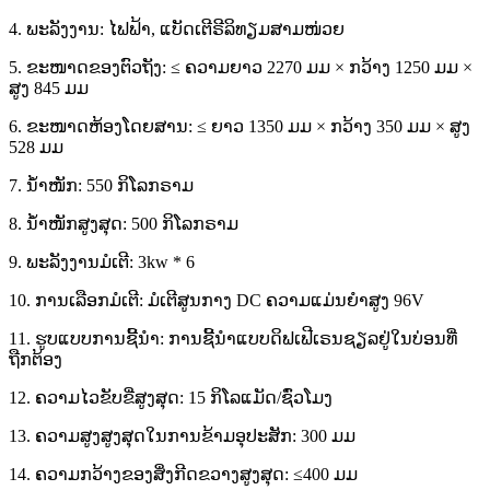
4. ພະລັງງານ: ໄຟຟ້າ, ແບັດເຕີຣີລິທຽມສາມໜ່ວຍ
5. ຂະໜາດຂອງຕົວຖັງ: ≤ ຄວາມຍາວ 2270 ມມ × ກວ້າງ 1250 ມມ ×
ສູງ 845 ມມ
6. ຂະໜາດຫ້ອງໂດຍສານ: ≤ ຍາວ 1350 ມມ × ກວ້າງ 350 ມມ × ສູງ
528 ມມ
7. ນ້ຳໜັກ: 550 ກິໂລກຣາມ
8. ນ້ຳໜັກສູງສຸດ: 500 ກິໂລກຣາມ
9. ພະລັງງານມໍເຕີ: 3kw * 6
10. ການເລືອກມໍເຕີ: ມໍເຕີສູນກາງ DC ຄວາມແມ່ນຍໍາສູງ 96V
11. ຮູບແບບການຊີ້ນຳ: ການຊີ້ນຳແບບດິຟເຟີເຣນຊຽລຢູ່ໃນບ່ອນທີ່
ຖືກຕ້ອງ
12. ຄວາມໄວຂັບຂີ່ສູງສຸດ: 15 ກິໂລແມັດ/ຊົ່ວໂມງ
13. ຄວາມສູງສູງສຸດໃນການຂ້າມອຸປະສັກ: 300 ມມ
14. ຄວາມກວ້າງຂອງສິ່ງກີດຂວາງສູງສຸດ: ≤400 ມມ