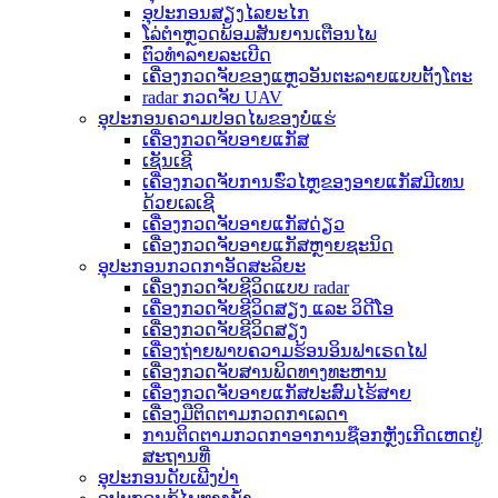
ອຸປະກອນສຽງໄລຍະໄກ
ໂລ່ຕຳຫຼວດພ້ອມສັນຍານເຕືອນໄພ
ຕົວທຳລາຍລະເບີດ
ເຄື່ອງກວດຈັບຂອງແຫຼວອັນຕະລາຍແບບຕັ້ງໂຕະ
radar ກວດຈັບ UAV
ອຸປະກອນຄວາມປອດໄພຂອງບໍ່ແຮ່
ເຄື່ອງກວດຈັບອາຍແກັສ
ເຊັນເຊີ
ເຄື່ອງກວດຈັບການຮົ່ວໄຫຼຂອງອາຍແກັສມີເທນ
ດ້ວຍເລເຊີ
ເຄື່ອງກວດຈັບອາຍແກັສດ່ຽວ
ເຄື່ອງກວດຈັບອາຍແກັສຫຼາຍຊະນິດ
ອຸປະກອນກວດກາອັດສະລິຍະ
ເຄື່ອງກວດຈັບຊີວິດແບບ radar
ເຄື່ອງກວດຈັບຊີວິດສຽງ ແລະ ວິດີໂອ
ເຄື່ອງກວດຈັບຊີວິດສຽງ
ເຄື່ອງຖ່າຍພາບຄວາມຮ້ອນອິນຟາເຣດໄຟ
ເຄື່ອງກວດຈັບສານພິດທາງທະຫານ
ເຄື່ອງກວດຈັບອາຍແກັສປະສົມໄຮ້ສາຍ
ເຄື່ອງມືຕິດຕາມກວດກາເລດາ
ການຕິດຕາມກວດກາອາການຊ໊ອກຫຼັງເກີດເຫດຢູ່
ສະຖານທີ່
ອຸປະກອນດັບເພີງປ່າ