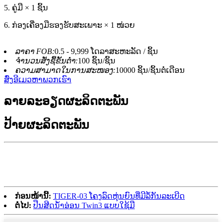
5. ຄູ່ມື × 1 ຊິ້ນ
6. ກ່ອງເຄື່ອງມືຮອງຮັບສະເພາະ × 1 ໜ່ວຍ
ລາຄາ FOB:
0.5 - 9,999 ໂດລາສະຫະລັດ / ຊິ້ນ
ຈຳນວນສັ່ງຊື້ຂັ້ນຕ່ຳ:
100 ຊິ້ນ/ຊິ້ນ
ຄວາມສາມາດໃນການສະໜອງ:
10000 ຊິ້ນ/ຊິ້ນຕໍ່ເດືອນ
ສົ່ງອີເມວຫາພວກເຮົາ
ລາຍລະອຽດຜະລິດຕະພັນ
ປ້າຍຜະລິດຕະພັນ
ກ່ອນໜ້ານີ້:
TIGER-03 ໂຄງລົດຫຸ່ນຍົນທີ່ມີລໍ້ກັນລະເບີດ
ຕໍ່ໄປ:
ປືນສີດນ້ຳອ່ອນ Twin3 ແບບໃຊ້ມື