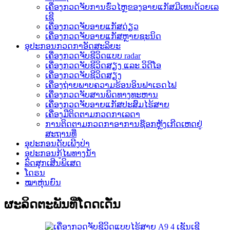
ເຄື່ອງກວດຈັບການຮົ່ວໄຫຼຂອງອາຍແກັສມີເທນດ້ວຍເລ
ເຊີ
ເຄື່ອງກວດຈັບອາຍແກັສດ່ຽວ
ເຄື່ອງກວດຈັບອາຍແກັສຫຼາຍຊະນິດ
ອຸປະກອນກວດກາອັດສະລິຍະ
ເຄື່ອງກວດຈັບຊີວິດແບບ radar
ເຄື່ອງກວດຈັບຊີວິດສຽງ ແລະ ວິດີໂອ
ເຄື່ອງກວດຈັບຊີວິດສຽງ
ເຄື່ອງຖ່າຍພາບຄວາມຮ້ອນອິນຟາເຣດໄຟ
ເຄື່ອງກວດຈັບສານພິດທາງທະຫານ
ເຄື່ອງກວດຈັບອາຍແກັສປະສົມໄຮ້ສາຍ
ເຄື່ອງມືຕິດຕາມກວດກາເລດາ
ການຕິດຕາມກວດກາອາການຊ໊ອກຫຼັງເກີດເຫດຢູ່
ສະຖານທີ່
ອຸປະກອນດັບເພີງປ່າ
ອຸປະກອນກູ້ໄພທາງນ້ຳ
ລົດສຸກເສີນພິເສດ
ໂດຣນ
ໝາຫຸ່ນຍົນ
ຜະລິດຕະພັນທີ່ໂດດເດັ່ນ