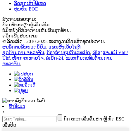
ລົດສຸກເສີນພິເສດ
ຫຸ່ນຍົນ EOD
ສົ່ງການສອບຖາມ:
ພ້ອມທີ່ຈະຮຽນຮູ້ເພີ່ມເຕີມ
ບໍ່ມີຫຍັງດີກ່ວາການເຫັນຜົນສຸດທ້າຍ.
ຄລິກເພື່ອສອບຖາມ
© ລິຂະສິດ - 2010-2025: ສະຫງວນລິຂະສິດທຸກປະການ.
ຜະລິດຕະພັນຍອດນິຍົມ
,
ແຜນຜັງເວັບໄຊທ໌
ຊຸດຕ້ານການຈະລາຈົນ
,
ກ້ອງຖ່າຍຮູບກັນລະເບີດ
,
ເຄື່ອງແຈມເມີ Vhf /
Uhf
,
ໜ້າກາກຫາຍໃຈ
,
ລໍເນັດ-24
,
ໝວກກັນກະທົບຕ້ານການ
ຈະລາຈົນ
,
ສົ່ງອີເມວ
x
ກົດ enter ເພື່ອຄົ້ນຫາ ຫຼື ກົດ ESC
ເພື່ອປິດ