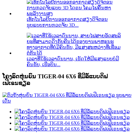
ເທັກໂນໂລຢີການອອກອາກາດສຽງດິຈິຕອນ
ຮູບແບບການກວດຈັບ 3D...
ເວລາທີ່ໃຊ້ເວລາດົນນານ, ເຮັດໃຫ້ມີແສງແບບບໍ່ມີ
ຄົນຂັບ, ເຮືອບິນ...
ໂຄງລົດຫຸ່ນຍົນ TIGER-04 6X6 ທີ່ມີລໍ້ແບບດິຟ
ເຟີເຣນຊຽລ