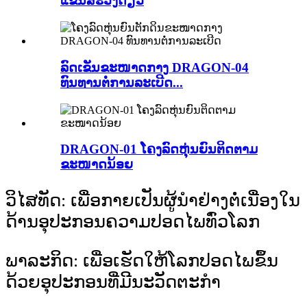
ແຂນສະວິງດຽວ
ລົດເຂັນຂະໜາດກາງ DRAGON-04
ທົນທານຕໍ່ການລະເບີດ...
DRAGON-01 ໂຄງລົດຫຸ່ນຍົນຕິດຕາມ
ຂະໜາດນ້ອຍ
ວິໄສທັດ: ເພື່ອກາຍເປັນຜູ້ນໍາຢ່າງຕໍ່ເນື່ອງໃນ
ດ້ານອຸປະກອນຄວາມປອດໄພທົ່ວໂລກ
ພາລະກິດ: ເພື່ອເຮັດໃຫ້ໂລກປອດໄພຂຶ້ນ
ດ້ວຍອຸປະກອນທີ່ມີນະວັດຕະກໍາ