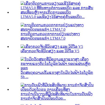
LTMA5.0 ເລເຊີອຽງໄຮ້ສາຍຄູ່ກັນລະເບີດ...
ການຕິດຕາມກວດກາການປ່ຽນແປງທາງ
ສະຖາປັດຕະຍະກຳ LTMA7.0
ເຄື່ອງກວດຈັບຊີວິດສຽງ ແລະ ວິດີໂອ V5
ວັດສະດຸຄວາມເຂັ້ມແຂງສູງໃບມີດໄຟຟ້າໄຮໂດຼລິກ
Sh ...
ການດຳເນີນງານທີ່ມີປະສິດທິພາບໃນການດັບເພີງ
ການກຳຈັດສິ່ງປົນເປື້ອນດ້ວຍ...