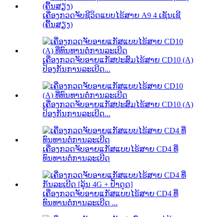
ເຄື່ອງກວດຈັບຊີວິດແບບໄຮ້ສາຍ A9 4 ເຊັນເຊີ
(ຄື້ນສຽງ)
ເຄື່ອງກວດຈັບອາຍແກັສປະສົມໄຮ້ສາຍ CD10 (A)
ປ້ອງກັນການລະເບີດ...
ເຄື່ອງກວດຈັບອາຍແກັສປະສົມໄຮ້ສາຍ CD10 (A)
ປ້ອງກັນການລະເບີດ...
ເຄື່ອງກວດຈັບອາຍແກັສແບບໄຮ້ສາຍ CD4 ທີ່
ທົນທານຕໍ່ການລະເບີດ
ເຄື່ອງກວດຈັບອາຍແກັສແບບໄຮ້ສາຍ CD4 ທີ່
ທົນທານຕໍ່ການລະເບີດ ...