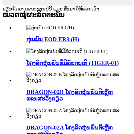
ຂຽນຂໍ້ຄວາມຂອງທ່ານຢູ່ນີ້ ແລະ ສົ່ງມາໃຫ້ພວກເຮົາ
ໝວດໝູ່ຜະລິດຕະພັນ
ຫຸ່ນຍົນ EOD ER3 (H)
ໂຄງລົດຫຸ່ນຍົນທີ່ມີລໍ້ແດບເຕີ (TIGER-01)
DRAGON-02B ໂຄງລົດຫຸ່ນຍົນຕີເຫຼັກ
ແຂນສະວິງດຽວ
DRAGON-02A ໂຄງລົດຫຸ່ນຍົນຕີເຫຼັກ