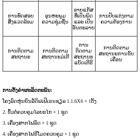
ອາຍແກັສ
ການທົດສອບ
ອຸນຫະພູມ
ທີ່ເປັນພິດ
ການປັບແຕ່ງຕາມ
ສິ່ງແວດລ້ອມ
ຄວາມຊຸ່ມຊື່ນ
ແລະ ເປັນ
ຄວາມຕ້ອງການ
ອັນຕະລາຍ
ການ
ການຕິດຕາມ
ການຕິດຕາມ
ການຕິດຕາມ
ຕິດຕາມ
ສະຖານະການຂັບ
ສະຖານະ
ສະຖານະມໍເຕີ
ສະຖານະ
ເຄື່ອນ
ແບັດເຕີຣີ
ການຕັ້ງຄ່າຜະລິດຕະພັນ
:
ໂຄງລົດຫຸ່ນຍົນລໍ້ດິຟເຟີເຣນຊຽລ 1.1.6X6 × 1
ຕັ້ງ
2. ຂົ້ວຕໍ່ຄວບຄຸມໄລຍະໄກ × 1 ຊຸດ
3. ເຄື່ອງສາກໄຟລົດ × 1 ຊຸດ
4. ເຄື່ອງສາກໄຟຣີໂມດຄວບຄຸມ × 1 ຊຸດ