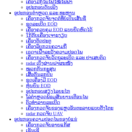
ເຄື່ອງມືກູ້ໄພໄຟໄໝ້ໄຟຟ້າ
ອຸປະກອນດັບເພີງ
ອຸປະກອນຕຳຫຼວດ ແລະ ທະຫານ
ເຄື່ອງກວດຈັບຈຸດຕໍ່ທີ່ບໍ່ເປັນເສັ້ນຊື່
ຊຸດລະເບີດ EOD
ເຄື່ອງຄວບຄຸມ EOD ແບບຍືດຫົດໄດ້
ໃກ້ກັບເຄື່ອງເຈາະງຽບ
ເຄື່ອງຕັດປະຕູ
ເຄື່ອງລົບກວນຄວາມຖີ່
ເຣດາເຝົ້າລະວັງຄວາມປອດໄພ
ເຄື່ອງກວດຈັບວັດຖຸລະເບີດ ແລະ ຢາເສບຕິດ
radar ເບິ່ງຜ່ານຝາຜະໜັງ
ໝວກກັນກະສຸນ
ເສື້ອກັນລູກປືນ
ຊຸດເຄື່ອງມື EOD
ຫຸ່ນຍົນ EOD
ອຸປະກອນສຽງໄລຍະໄກ
ໂລ່ຕຳຫຼວດພ້ອມສັນຍານເຕືອນໄພ
ຕົວທຳລາຍລະເບີດ
ເຄື່ອງກວດຈັບຂອງແຫຼວອັນຕະລາຍແບບຕັ້ງໂຕະ
radar ກວດຈັບ UAV
ອຸປະກອນຄວາມປອດໄພຂອງບໍ່ແຮ່
ເຄື່ອງກວດຈັບອາຍແກັສ
ເຊັນເຊີ