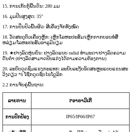
15. ການເກັບກູ້ພື້ນດິນ: 280 ມມ
16. ມຸມປີນສູງສຸດ: 35°
17. ການປິ່ນປົວພື້ນຜິວ: ສີເຄື່ອງຈັກທັງໝົດ
18. ວັດສະດຸຕົວເຄື່ອງຫຼັກ: ເຫຼັກໂລຫະປະສົມ/ເຫຼັກກາກບອນທໍ່ສີ່
ຫລ່ຽມ/ໂລຫະປະສົມອາລູມິນຽມ
19. ★ຢາງລົດຫຸ່ນຍົນ: ຢາງລົດແບບ radial ທຳມະດາ/ຢາງລົດຄວາມ
ດັນຕ່ຳ (ຢາງລົດສາມາດປັບແຕ່ງໄດ້ຕາມຄວາມຕ້ອງການ)
20. ລະບົບດູດຊຶມແຮງກະແທກ: ລະບົບລະງັບອິດສະຫຼະແບບແຂນສະ
ວິງດຽວ *6 ໂຊ໊ກດູດຊັບໄຮໂດຼລິກ
2.2 ການຈັບຄູ່ພື້ນຖານ:
ລາຍການ
P
ອາຣາມິເຕີ
IP65/IP66/IP67
ການປົກປ້ອງ