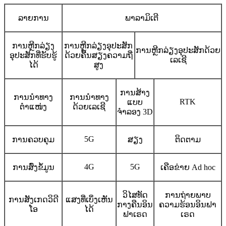
ລາຍການ
ພາລາມິເຕີ
ການຫຼີກລ່ຽງ
ການຫຼີກລ່ຽງອຸປະສັກ
ການຫຼີກລ່ຽງອຸປະສັກດ້ວຍ
ອຸປະສັກທີ່ຮັບຮູ້
ດ້ວຍຄື້ນສຽງຄວາມຖີ່
ເລເຊີ
ໄດ້
ສູງ
ການສ້າງ
ການນຳທາງ
ການນຳທາງ
RTK
ແບບ
ຕຳແໜ່ງ
ດ້ວຍເລເຊີ
ຈຳລອງ 3D
5G
ການຄວບຄຸມ
ສຽງ
ຕິດຕາມ
4G
5G
ການສົ່ງຂໍ້ມູນ
ເຄືອຂ່າຍ Ad hoc
ວິໄສທັດ
ການຖ່າຍພາບ
ການສັງເກດວິດີ
ແສງທີ່ເບິ່ງເຫັນ
ກາງຄືນອິນ
ຄວາມຮ້ອນອິນຟາ
ໂອ
ໄດ້
ຟາເຣດ
ເຣດ