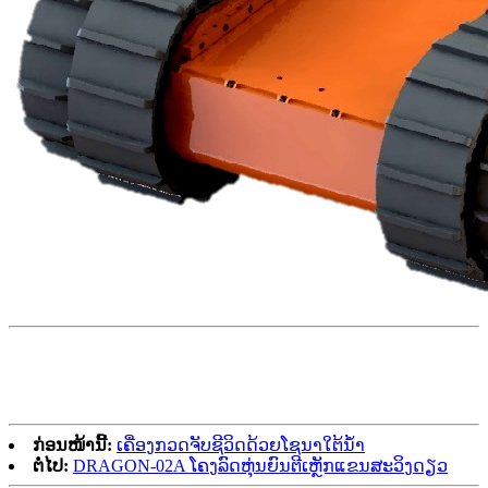
ກ່ອນໜ້ານີ້:
ເຄື່ອງກວດຈັບຊີວິດດ້ວຍໂຊນາໃຕ້ນ້ຳ
ຕໍ່ໄປ:
DRAGON-02A ໂຄງລົດຫຸ່ນຍົນຕີເຫຼັກແຂນສະວິງດຽວ