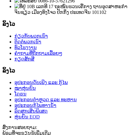
0086-10-57621296
10B ເລກທີ 17 ຖະໜົນຮວນເຄີ້ກາງ ຖານອຸດສາຫະກຳ
ຈິນຊຽວ ເມືອງທົງໂຈວ ປັກກິ່ງ ປະເທດຈີນ 101102
ລິ້ງໄວ
ກ່ຽວກັບພວກເຮົາ
ຕິດຕໍ່ພວກເຮົາ
ທົວໂຮງງານ
ຄຳຖາມທີ່ຖືກຖາມເລື້ອຍໆ
ກຽດສັກສີ
ລິ້ງໄວ
ອຸປະກອນດັບເພີງ ແລະ ກູ້ໄພ
ໝາຫຸ່ນຍົນ
ໂດຣນ
ອຸປະກອນຕຳຫຼວດ ແລະ ທະຫານ
ອຸປະກອນກູ້ໄພທາງນ້ຳ
ລົດສຸກເສີນພິເສດ
ຫຸ່ນຍົນ EOD
ສົ່ງການສອບຖາມ:
ພ້ອມທີ່ຈະຮຽນຮູ້ເພີ່ມເຕີມ