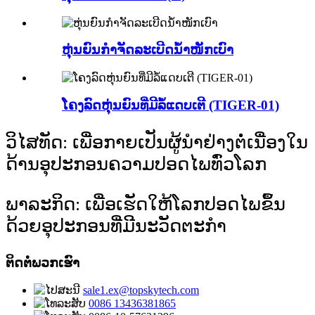
ຫຸ່ນຍົນກຳຈັດລະເບີດນ້ຳໜັກເບົາ
ໂຄງລົດຫຸ່ນຍົນທີ່ມີລໍ້ແດບເຕີ (TIGER-01)
ວິໄສທັດ: ເພື່ອກາຍເປັນຜູ້ນໍາຢ່າງຕໍ່ເນື່ອງໃນ
ດ້ານອຸປະກອນຄວາມປອດໄພທົ່ວໂລກ
ພາລະກິດ: ເພື່ອເຮັດໃຫ້ໂລກປອດໄພຂຶ້ນ
ດ້ວຍອຸປະກອນທີ່ມີນະວັດຕະກໍາ
ຕິດຕໍ່ພວກເຮົາ
sale1.ex@topskytech.com
0086 13436381865