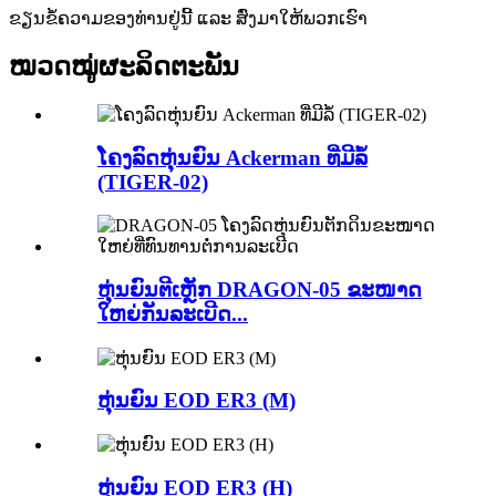
ຂຽນຂໍ້ຄວາມຂອງທ່ານຢູ່ນີ້ ແລະ ສົ່ງມາໃຫ້ພວກເຮົາ
ໝວດໝູ່ຜະລິດຕະພັນ
ໂຄງລົດຫຸ່ນຍົນ Ackerman ທີ່ມີລໍ້
(TIGER-02)
ຫຸ່ນຍົນຕີເຫຼັກ DRAGON-05 ຂະໜາດ
ໃຫຍ່ກັນລະເບີດ...
ຫຸ່ນຍົນ EOD ER3 (M)
ຫຸ່ນຍົນ EOD ER3 (H)