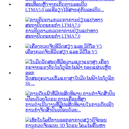
LTMA5.0 ເລເຊີອຽງໄຮ້ສາຍຄູ່ກັນລະເບີດ...
ການຕິດຕາມກວດກາການປ່ຽນແປງທາງ
ສະຖາປັດຕະຍະກຳ LTMA7.0
ເຄື່ອງກວດຈັບຊີວິດສຽງ ແລະ ວິດີໂອ V5
ວັດສະດຸຄວາມເຂັ້ມແຂງສູງໃບມີດໄຟຟ້າໄຮໂດຼລິກ
Sh ...
ການດຳເນີນງານທີ່ມີປະສິດທິພາບໃນການດັບເພີງ
ການກຳຈັດສິ່ງປົນເປື້ອນດ້ວຍ...