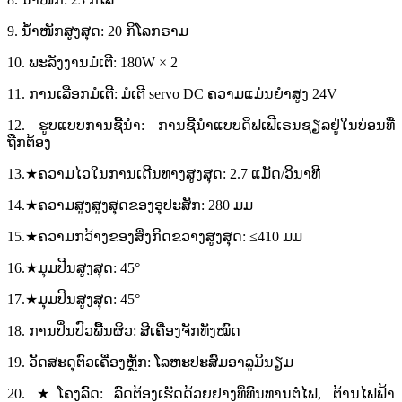
9. ນ້ຳໜັກສູງສຸດ: 20 ກິໂລກຣາມ
10. ພະລັງງານມໍເຕີ: 180W × 2
11. ການເລືອກມໍເຕີ: ມໍເຕີ servo DC ຄວາມແມ່ນຍໍາສູງ 24V
12. ຮູບແບບການຊີ້ນຳ: ການຊີ້ນຳແບບດິຟເຟີເຣນຊຽລຢູ່ໃນບ່ອນທີ່
ຖືກຕ້ອງ
13.★ຄວາມໄວໃນການເດີນທາງສູງສຸດ: 2.7 ແມັດ/ວິນາທີ
14.★ຄວາມສູງສູງສຸດຂອງອຸປະສັກ: 280 ມມ
15.★ຄວາມກວ້າງຂອງສິ່ງກີດຂວາງສູງສຸດ: ≤410 ມມ
16.★ມຸມປີນສູງສຸດ: 45°
17.★ມຸມປີນສູງສຸດ: 45°
18. ການປິ່ນປົວພື້ນຜິວ: ສີເຄື່ອງຈັກທັງໝົດ
19. ວັດສະດຸຕົວເຄື່ອງຫຼັກ: ໂລຫະປະສົມອາລູມິນຽມ
20. ★ໂຄງລົດ: ລົດຕ້ອງເຮັດດ້ວຍຢາງທີ່ທົນທານຕໍ່ໄຟ, ຕ້ານໄຟຟ້າ