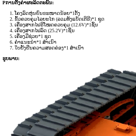
P
ການຕັ້ງຄ່າຜະລິດຕະພັນ
:
ໂຄງລົດຫຸ່ນຍົນຂະໜາດນ້ອຍ
*
1
ຕັ້ງ
ຂົ້ວຄວບຄຸມໄລຍະໄກ (ລວມທັງແບັດເຕີຣີ)
*
1 ຊຸດ
ເຄື່ອງສາກໄຟຣີໂໝດຄວບຄຸມ (12.6V)
*
1
ຊິ້ນ
ເຄື່ອງສາກໄຟລົດ (25.2V)
*
1
ຊິ້ນ
ເຄື່ອງມືຊ່ວຍ
*
1 ຊຸດ
ຄຳແນະນຳ
*
1 ສຳເນົາ
ໃບຢັ້ງຢືນຄວາມສອດຄ່ອງ
*
1 ສຳເນົາ
ຮູບພາບ: