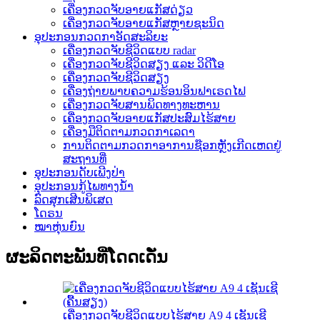
ເຄື່ອງກວດຈັບອາຍແກັສດ່ຽວ
ເຄື່ອງກວດຈັບອາຍແກັສຫຼາຍຊະນິດ
ອຸປະກອນກວດກາອັດສະລິຍະ
ເຄື່ອງກວດຈັບຊີວິດແບບ radar
ເຄື່ອງກວດຈັບຊີວິດສຽງ ແລະ ວິດີໂອ
ເຄື່ອງກວດຈັບຊີວິດສຽງ
ເຄື່ອງຖ່າຍພາບຄວາມຮ້ອນອິນຟາເຣດໄຟ
ເຄື່ອງກວດຈັບສານພິດທາງທະຫານ
ເຄື່ອງກວດຈັບອາຍແກັສປະສົມໄຮ້ສາຍ
ເຄື່ອງມືຕິດຕາມກວດກາເລດາ
ການຕິດຕາມກວດກາອາການຊ໊ອກຫຼັງເກີດເຫດຢູ່
ສະຖານທີ່
ອຸປະກອນດັບເພີງປ່າ
ອຸປະກອນກູ້ໄພທາງນ້ຳ
ລົດສຸກເສີນພິເສດ
ໂດຣນ
ໝາຫຸ່ນຍົນ
ຜະລິດຕະພັນທີ່ໂດດເດັ່ນ
ເຄື່ອງກວດຈັບຊີວິດແບບໄຮ້ສາຍ A9 4 ເຊັນເຊີ