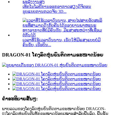
ເທັກໂນໂລຢີການອອກອາກາດສຽງດິຈິຕອນ
ຮູບແບບການກວດຈັບ 3D...
ເວລາທີ່ໃຊ້ເວລາດົນນານ, ເຮັດໃຫ້ມີແສງແບບບໍ່ມີ
ຄົນຂັບ, ເຮືອບິນ...
DRAGON-01 ໂຄງລົດຫຸ່ນຍົນຕິດຕາມຂະໜາດນ້ອຍ
ຄໍາອະທິບາຍສັ້ນໆ:
ພາບລວມຂອງໂຄງລົດຫຸ່ນຍົນຕິດຕາມຂະໜາດນ້ອຍ DRAGON-
01ໂຄງລົດຫຸ່ນຍົນຕີເຫຼັກຂະໜາດນ້ອຍເໝາະສຳລັບພື້ນລົດ, ພື້ນຊັ້ນ