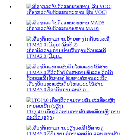
ເຄື່ອງກວດຈັບຕົວແທນທະຫານ [ລຸ້ນ VOC]
ເຄື່ອງກວດຈັບຕົວແທນທະຫານ MAD5
ເຄື່ອງຕິດຕາມການຍ້າຍຖິ່ນຖານດ້ວຍເລເຊີ
LTMA2.0 [ມີມຸມ...
ເຄື່ອງວັດແທກແຜ່ນດິນໄຫວແບບໄຮ້ສາຍ
LTMA3.0 ປ້ອງກັນການລະເບີດ...
LTQJ4.0 ເຄື່ອງຕິດຕາມການສັ່ນສະເທືອນຫຼັງການ
ລະເບີດ (ອຽງ)