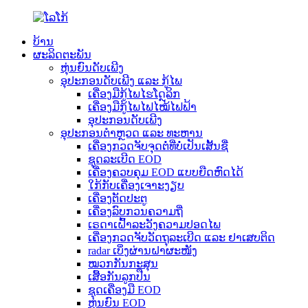
ບ້ານ
ຜະລິດຕະພັນ
ຫຸ່ນຍົນດັບເພີງ
ອຸປະກອນດັບເພີງ ແລະ ກູ້ໄພ
ເຄື່ອງມືກູ້ໄພໄຮໂດຼລິກ
ເຄື່ອງມືກູ້ໄພໄຟໄໝ້ໄຟຟ້າ
ອຸປະກອນດັບເພີງ
ອຸປະກອນຕຳຫຼວດ ແລະ ທະຫານ
ເຄື່ອງກວດຈັບຈຸດຕໍ່ທີ່ບໍ່ເປັນເສັ້ນຊື່
ຊຸດລະເບີດ EOD
ເຄື່ອງຄວບຄຸມ EOD ແບບຍືດຫົດໄດ້
ໃກ້ກັບເຄື່ອງເຈາະງຽບ
ເຄື່ອງຕັດປະຕູ
ເຄື່ອງລົບກວນຄວາມຖີ່
ເຣດາເຝົ້າລະວັງຄວາມປອດໄພ
ເຄື່ອງກວດຈັບວັດຖຸລະເບີດ ແລະ ຢາເສບຕິດ
radar ເບິ່ງຜ່ານຝາຜະໜັງ
ໝວກກັນກະສຸນ
ເສື້ອກັນລູກປືນ
ຊຸດເຄື່ອງມື EOD
ຫຸ່ນຍົນ EOD