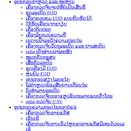
ອຸປະກອນຕຳຫຼວດ ແລະ ທະຫານ
ເຄື່ອງກວດຈັບຈຸດຕໍ່ທີ່ບໍ່ເປັນເສັ້ນຊື່
ຊຸດລະເບີດ EOD
ເຄື່ອງຄວບຄຸມ EOD ແບບຍືດຫົດໄດ້
ໃກ້ກັບເຄື່ອງເຈາະງຽບ
ເຄື່ອງຕັດປະຕູ
ເຄື່ອງລົບກວນຄວາມຖີ່
ເຣດາເຝົ້າລະວັງຄວາມປອດໄພ
ເຄື່ອງກວດຈັບວັດຖຸລະເບີດ ແລະ ຢາເສບຕິດ
radar ເບິ່ງຜ່ານຝາຜະໜັງ
ໝວກກັນກະສຸນ
ເສື້ອກັນລູກປືນ
ຊຸດເຄື່ອງມື EOD
ຫຸ່ນຍົນ EOD
ອຸປະກອນສຽງໄລຍະໄກ
ໂລ່ຕຳຫຼວດພ້ອມສັນຍານເຕືອນໄພ
ຕົວທຳລາຍລະເບີດ
ເຄື່ອງກວດຈັບຂອງແຫຼວອັນຕະລາຍແບບຕັ້ງໂຕະ
radar ກວດຈັບ UAV
ອຸປະກອນຄວາມປອດໄພຂອງບໍ່ແຮ່
ເຄື່ອງກວດຈັບອາຍແກັສ
ເຊັນເຊີ
ເຄື່ອງກວດຈັບການຮົ່ວໄຫຼຂອງອາຍແກັສມີເທນດ້ວຍເລ
ເຊີ