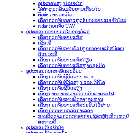
ອຸປະກອນສຽງໄລຍະໄກ
ໂລ່ຕຳຫຼວດພ້ອມສັນຍານເຕືອນໄພ
ຕົວທຳລາຍລະເບີດ
ເຄື່ອງກວດຈັບຂອງແຫຼວອັນຕະລາຍແບບຕັ້ງໂຕະ
radar ກວດຈັບ UAV
ອຸປະກອນຄວາມປອດໄພຂອງບໍ່ແຮ່
ເຄື່ອງກວດຈັບອາຍແກັສ
ເຊັນເຊີ
ເຄື່ອງກວດຈັບການຮົ່ວໄຫຼຂອງອາຍແກັສມີເທນ
ດ້ວຍເລເຊີ
ເຄື່ອງກວດຈັບອາຍແກັສດ່ຽວ
ເຄື່ອງກວດຈັບອາຍແກັສຫຼາຍຊະນິດ
ອຸປະກອນກວດກາອັດສະລິຍະ
ເຄື່ອງກວດຈັບຊີວິດແບບ radar
ເຄື່ອງກວດຈັບຊີວິດສຽງ ແລະ ວິດີໂອ
ເຄື່ອງກວດຈັບຊີວິດສຽງ
ເຄື່ອງຖ່າຍພາບຄວາມຮ້ອນອິນຟາເຣດໄຟ
ເຄື່ອງກວດຈັບສານພິດທາງທະຫານ
ເຄື່ອງກວດຈັບອາຍແກັສປະສົມໄຮ້ສາຍ
ເຄື່ອງມືຕິດຕາມກວດກາເລດາ
ການຕິດຕາມກວດກາອາການຊ໊ອກຫຼັງເກີດເຫດຢູ່
ສະຖານທີ່
ອຸປະກອນດັບເພີງປ່າ