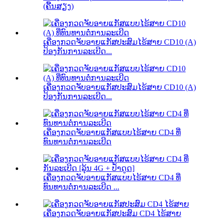
(ຄື້ນສຽງ)
ເຄື່ອງກວດຈັບອາຍແກັສປະສົມໄຮ້ສາຍ CD10 (A)
ປ້ອງກັນການລະເບີດ...
ເຄື່ອງກວດຈັບອາຍແກັສປະສົມໄຮ້ສາຍ CD10 (A)
ປ້ອງກັນການລະເບີດ...
ເຄື່ອງກວດຈັບອາຍແກັສແບບໄຮ້ສາຍ CD4 ທີ່
ທົນທານຕໍ່ການລະເບີດ
ເຄື່ອງກວດຈັບອາຍແກັສແບບໄຮ້ສາຍ CD4 ທີ່
ທົນທານຕໍ່ການລະເບີດ ...
ເຄື່ອງກວດຈັບອາຍແກັສປະສົມ CD4 ໄຮ້ສາຍ