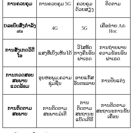
ການຄວບຄຸມ
ການຄວບຄຸມ 5G
ຄວບຄຸມ
ຕິດຕາມ
ດ້ວຍສຽງ
D
ລະບົບສົ່ງກຳລັງ
ເຄືອຂ່າຍ Ad-
4G
5G
ata
Hoc
ວິໄສທັດ
ການຖ່າຍພາບ
ການສັງເກດວິດີ
ແສງທີ່ເບິ່ງເຫັນໄດ້
ກາງຄືນອິນ
ຄວາມຮ້ອນອິນ
ໂອ
ຟາເຣດ
ຟາເຣດ
ການກວດສອບ
ອຸນຫະພູມ
,
ຄວາມ
ອາຍແກັສ
ສະພາບ
ການປັບແຕ່ງ
ຊຸ່ມຊື່ນ
ອັນຕະລາຍ
ແວດລ້ອມ
ການ
ການຕິດຕາມ
ການຕິດຕາມ
ການຕິດຕາມ
ຕິດຕາມ
ສະຖານະການຂັບ
ສະພາບ
ສະພາບມໍເຕີ
ສະຖານະ
ເຄື່ອນ
ແບັດເຕີຣີ