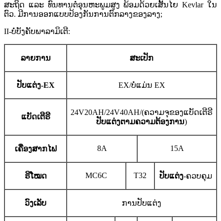
ສະຖິດ ແລະ ທົນທານຕໍ່ອຸນຫະພູມສູງ ພ້ອມດ້ວຍເສັ້ນໄຍ Kevlar ໃນ
ຕົວ. ມີການອອກແບບປ້ອງກັນການຕົກລາງຂອງລາງ;
I
I-
ບໍ່ບັງຄັບ
ພາລາມິເຕີ:
ລາຍການ
ສະເປັກ
ປັບແຕ່ງ
-EX
EX/ບໍ່ແມ່ນ EX
24V20AH/24V40AH/
(
ຄວາມຈຸຂອງແບັດເຕີຣີ
ແບັດເຕີຣີ
ປັບແຕ່ງຕາມຄວາມຕ້ອງການ
)
8A
15A
ເຄື່ອງສາກໄຟ
MC6C
T32
ຣີໂໝດ
ປັບແຕ່ງ
-ຄວບຄຸມ
ວົງເລັບ
ການປັບແຕ່ງ