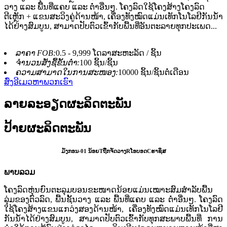
ວາງ ແລະ ພື້ນທີ່ແຄບ ແລະ ຕ່ຳອື່ນໆ. ໂຄງລົດໃຊ້ໂຄງສ້າງໂຄງລົດ
ຕີເຫຼັກ + ແຂນສະວິງຄູ່ດ້ານໜ້າ, ເຄື່ອງທັງໝົດແມ່ນເທັກໂນໂລຢີກັນນ້ຳ
ໄດ້ຢ່າງສົມບູນ, ສາມາດປັບຕົວເຂົ້າກັບພື້ນທີ່ອັນຕະລາຍທຸກປະເພດ...
ລາຄາ FOB:
0.5 - 9,999 ໂດລາສະຫະລັດ / ຊິ້ນ
ຈຳນວນສັ່ງຊື້ຂັ້ນຕ່ຳ:
100 ຊິ້ນ/ຊິ້ນ
ຄວາມສາມາດໃນການສະໜອງ:
10000 ຊິ້ນ/ຊິ້ນຕໍ່ເດືອນ
ສົ່ງອີເມວຫາພວກເຮົາ
ລາຍລະອຽດຜະລິດຕະພັນ
ປ້າຍຜະລິດຕະພັນ
ມັງກອນ-01
ນ້ອຍ
T
ຖືກຈັດວາງ
R
ໂອບອດ
C
ຮາຊິສ
ພາບລວມ
ໂຄງລົດຫຸ່ນຍົນຕະລຸມບອນຂະໜາດນ້ອຍແມ່ນເໝາະສົມສຳລັບພື້ນ
ລຸ່ມຂອງຕົວລົດ, ພື້ນຊັ້ນວາງ ແລະ ພື້ນທີ່ແຄບ ແລະ ຕ່ຳອື່ນໆ. ໂຄງລົດ
ໃຊ້ໂຄງສ້າງແຂນແກວ່ງສອງດ້ານໜ້າ, ເຄື່ອງທັງໝົດແມ່ນເທັກໂນໂລຢີ
ກັນນ້ຳໄດ້ຢ່າງສົມບູນ, ສາມາດປັບຕົວເຂົ້າກັບທຸກສະພາບພື້ນທີ່ ການ