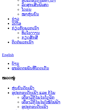
ອຸປະກອນກູ້ໄພທາງນ້ຳ
ລົດສຸກເສີນພິເສດ
ໂດຣນ
ໝາຫຸ່ນຍົນ
ຂ່າວ
ວິດີໂອ
ກ່ຽວກັບພວກເຮົາ
ທົວໂຮງງານ
ກຽດສັກສີ
ຕິດຕໍ່ພວກເຮົາ
English
ບ້ານ
ຜະລິດຕະພັນທີ່ໂດດເດັ່ນ
ໝວດໝູ່
ຫຸ່ນຍົນດັບເພີງ
ອຸປະກອນດັບເພີງ ແລະ ກູ້ໄພ
ເຄື່ອງມືກູ້ໄພໄຮໂດຼລິກ
ເຄື່ອງມືກູ້ໄພໄຟໄໝ້ໄຟຟ້າ
ອຸປະກອນດັບເພີງ