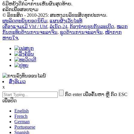
ບໍ່ມີຫຍັງດີກ່ວາການເຫັນຜົນສຸດທ້າຍ.
ຄລິກເພື່ອສອບຖາມ
© ລິຂະສິດ - 2010-2025: ສະຫງວນລິຂະສິດທຸກປະການ.
ຜະລິດຕະພັນຍອດນິຍົມ
,
ແຜນຜັງເວັບໄຊທ໌
ເຄື່ອງແຈມເມີ Vhf / Uhf
,
ລໍເນັດ-24
,
ກ້ອງຖ່າຍຮູບກັນລະເບີດ
,
ໝວກ
ກັນກະທົບຕ້ານການຈະລາຈົນ
,
ຊຸດຕ້ານການຈະລາຈົນ
,
ໜ້າກາກ
ຫາຍໃຈ
,
ສົ່ງອີເມວ
x
ກົດ enter ເພື່ອຄົ້ນຫາ ຫຼື ກົດ ESC
ເພື່ອປິດ
English
French
German
Portuguese
Spanish