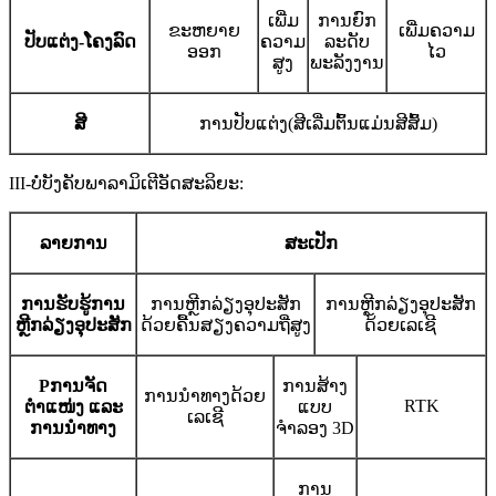
ເພີ່ມ
ການຍົກ
ຂະຫຍາຍ
ເພີ່ມຄວາມ
ປັບແຕ່ງ-ໂຄງລົດ
ຄວາມ
ລະດັບ
ອອກ
ໄວ
ສູງ
ພະລັງງານ
ສີ
ການປັບແຕ່ງ
(
ສີເລີ່ມຕົ້ນແມ່ນສີສົ້ມ
)
II
I-
ບໍ່ບັງຄັບ
ພາລາມິເຕີອັດສະລິຍະ:
ລາຍການ
ສະເປັກ
ການຮັບຮູ້ການ
ການຫຼີກລ່ຽງອຸປະສັກ
ການຫຼີກລ່ຽງອຸປະສັກ
ຫຼີກລ່ຽງອຸປະສັກ
ດ້ວຍຄື້ນສຽງຄວາມຖີ່ສູງ
ດ້ວຍເລເຊີ
P
ການຈັດ
ການສ້າງ
ການນຳທາງດ້ວຍ
RTK
ຕຳແໜ່ງ ແລະ
ແບບ
ເລເຊີ
ການນຳທາງ
ຈຳລອງ 3D
ການ