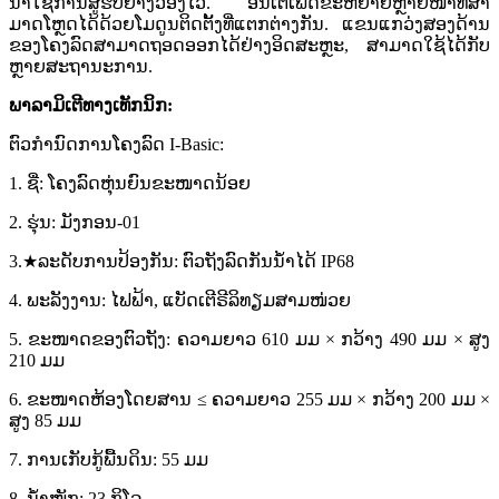
ນຳໃຊ້ການສູ້ຮົບຢ່າງວ່ອງໄວ. ອິນເຕີເຟດຂະຫຍາຍຫຼາຍໜ້າທີ່ສາ
ມາດໂຫຼດໄດ້ດ້ວຍໂມດູນຕິດຕັ້ງທີ່ແຕກຕ່າງກັນ. ແຂນແກວ່ງສອງດ້ານ
ຂອງໂຄງລົດສາມາດຖອດອອກໄດ້ຢ່າງອິດສະຫຼະ, ສາມາດໃຊ້ໄດ້ກັບ
ຫຼາຍສະຖານະການ.
ພາລາມິເຕີທາງເທັກນິກ:
ຕົວກໍານົດການໂຄງລົດ I-Basic:
1. ຊື່: ໂຄງລົດຫຸ່ນຍົນຂະໜາດນ້ອຍ
2. ຮຸ່ນ: ມັງກອນ-01
3.★ລະດັບການປ້ອງກັນ: ຕົວຖັງລົດກັນນ້ຳໄດ້ IP68
4. ພະລັງງານ: ໄຟຟ້າ, ແບັດເຕີຣີລິທຽມສາມໜ່ວຍ
5. ຂະໜາດຂອງຕົວຖັງ: ຄວາມຍາວ 610 ມມ × ກວ້າງ 490 ມມ × ສູງ
210 ມມ
6. ຂະໜາດຫ້ອງໂດຍສານ ≤ ຄວາມຍາວ 255 ມມ × ກວ້າງ 200 ມມ ×
ສູງ 85 ມມ
7. ການເກັບກູ້ພື້ນດິນ: 55 ມມ
8. ນ້ຳໜັກ: 23 ກິໂລ